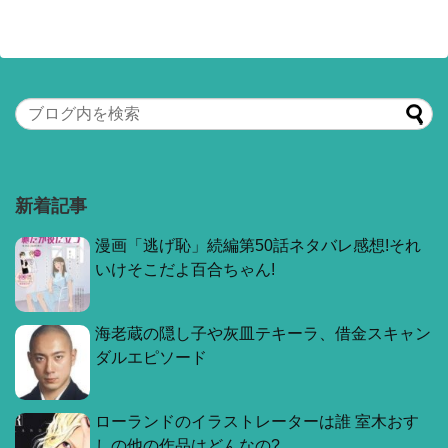
新着記事
漫画「逃げ恥」続編第50話ネタバレ感想!それ
いけそこだよ百合ちゃん!
海老蔵の隠し子や灰皿テキーラ、借金スキャン
ダルエピソード
ローランドのイラストレーターは誰 室木おす
しの他の作品はどんなの?