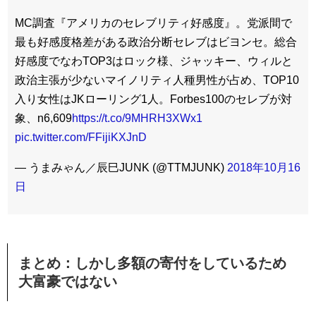
MC調査『アメリカのセレブリティ好感度』。党派間で
最も好感度格差がある政治分断セレブはビヨンセ。総合
好感度でなわTOP3はロック様、ジャッキー、ウィルと
政治主張が少ないマイノリティ人種男性が占め、TOP10
入り女性はJKローリング1人。Forbes100のセレブが対
象、n6,609
https://t.co/9MHRH3XWx1
pic.twitter.com/FFijiKXJnD
— うまみゃん／辰巳JUNK (@TTMJUNK)
2018年10月16
日
まとめ：しかし多額の寄付をしているため
大富豪ではない