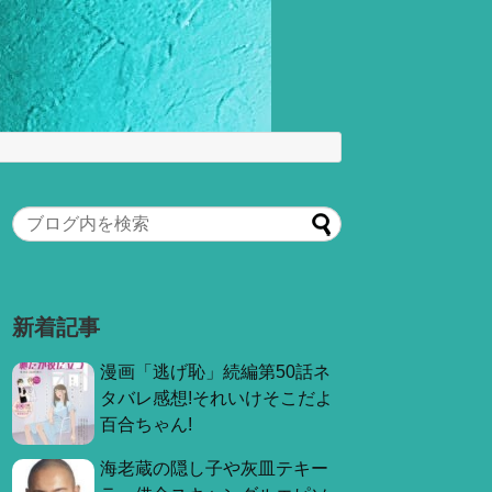
新着記事
漫画「逃げ恥」続編第50話ネ
タバレ感想!それいけそこだよ
百合ちゃん!
海老蔵の隠し子や灰皿テキー