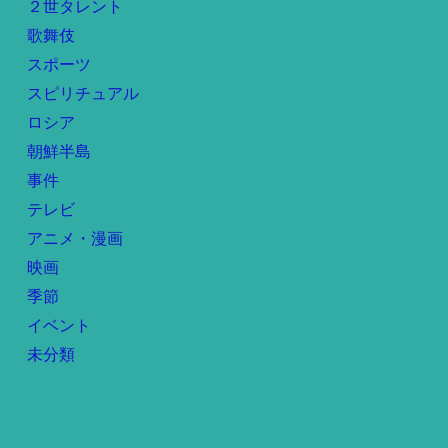
２世タレント
歌舞伎
スポーツ
スピリチュアル
ロシア
朝鮮半島
事件
テレビ
アニメ・漫画
映画
季節
イベント
未分類