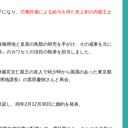
手になり、
労働対価による給与を得た史上初の内親王
と
坂御用地と皇居の鳥類の研究を手がけ、その成果を元に
科』のカワセミの項目の執筆を担当しました。
兄の秋篠宮文仁親王の友人で幼少時から面識のあった東京都
所用地課長）の黒田慶樹さんと再会。
承諾し、同年2月12月30日に婚約を発表。