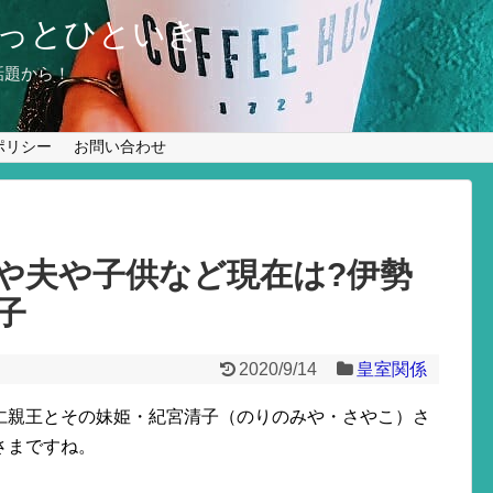
っとひといき
話題から！
ポリシー
お問い合わせ
や夫や子供など現在は?伊勢
子
2020/9/14
皇室関係
仁親王とその妹姫・紀宮清子（のりのみや・さやこ）さ
さまですね。