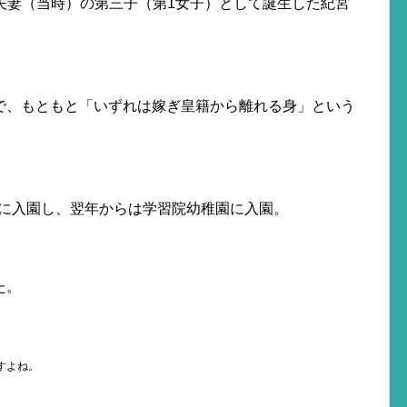
太子夫妻（当時）の第三子（第1女子）として誕生した紀宮
で、もともと「いずれは嫁ぎ皇籍から離れる身」という
稚園に入園し、翌年からは学習院幼稚園に入園。
た。
すよね。