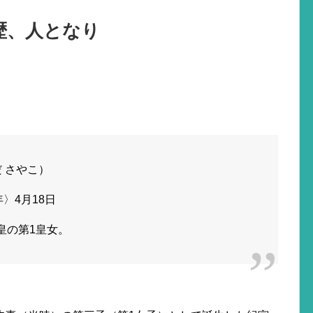
歴、人となり
。
 さやこ）
年〉4月18日
皇の第1皇女。