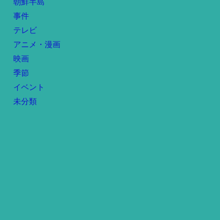
朝鮮半島
事件
テレビ
アニメ・漫画
映画
季節
イベント
未分類