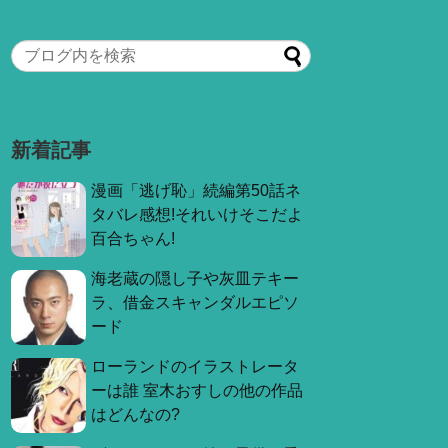
新着記事
漫画「逃げ恥」続編第50話ネ
タバレ感想!それいけそこだよ
百合ちゃん!
海老蔵の隠し子や灰皿テキー
ラ、借金スキャンダルエピソ
ード
ローランドのイラストレータ
ーは誰 室木おすしの他の作品
はどんなの?