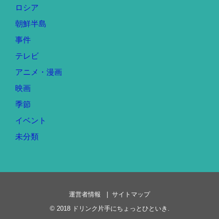
ロシア
朝鮮半島
事件
テレビ
アニメ・漫画
映画
季節
イベント
未分類
運営者情報
サイトマップ
© 2018
ドリンク片手にちょっとひといき
.