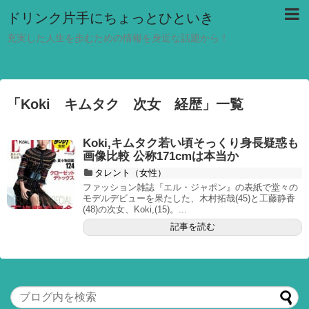
ドリンク片手にちょっとひといき
充実した人生を歩むための情報を身近な話題から！
「
Koki キムタク 次女 経歴
」
一覧
Koki,キムタク若い頃そっくり身長疑惑も
画像比較 公称171cmは本当か
タレント（女性）
ファッション雑誌『エル・ジャポン』の表紙で堂々の
モデルデビューを果たした、木村拓哉(45)と工藤静香
(48)の次女、Koki,(15)。...
記事を読む