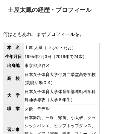
土屋太鳳の経歴・プロフィール
何はともあれ、まずプロフィールを。
本 名
土屋 太鳳（つちや・たお）
生年月日
1995年2月3日（2019年で24歳）
出身地
東京都渋谷区
日本女子体育大学付属二階堂高等学校
高 校
(芸能活動ＯＫ)
日本女子体育大学体育学部運動科学科
大 学
舞踊学専攻（大学６年生）
職 業
女優、モデル
日本舞踊、三線、篠笛、小太鼓、クラ
シックバレエ、ヒップホップダンス、
習い事
陸上、ピアノ演奏、乗馬、スキー、バ