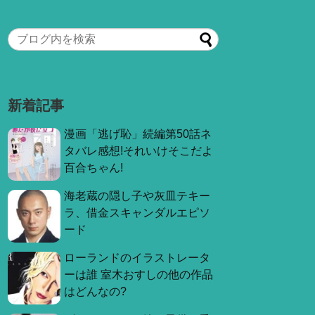
新着記事
漫画「逃げ恥」続編第50話ネ
タバレ感想!それいけそこだよ
百合ちゃん!
海老蔵の隠し子や灰皿テキー
ラ、借金スキャンダルエピソ
ード
ローランドのイラストレータ
ーは誰 室木おすしの他の作品
はどんなの?