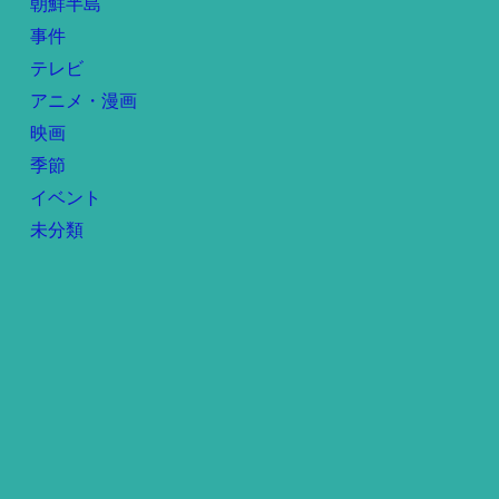
朝鮮半島
事件
テレビ
アニメ・漫画
映画
季節
イベント
未分類