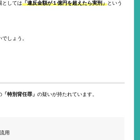
場としては
「違反金額が１億円を超えたら実刑」
という
いでしょう。
の
「特別背任罪」
の疑いが持たれています。
流用