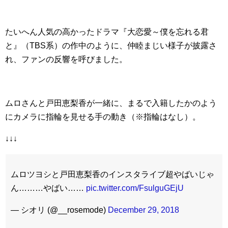
たいへん人気の高かったドラマ『大恋愛～僕を忘れる君
と』（TBS系）の作中のように、仲睦まじい様子が披露さ
れ、ファンの反響を呼びました。
ムロさんと戸田恵梨香が一緒に、まるで入籍したかのよう
にカメラに指輪を見せる手の動き（※指輪はなし）。
↓↓↓
ムロツヨシと戸田恵梨香のインスタライブ超やばいじゃ
ん………やばい……
pic.twitter.com/FsulguGEjU
— シオリ (@__rosemode)
December 29, 2018