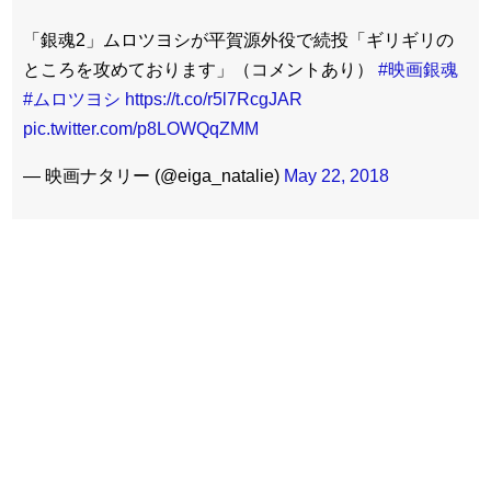
「銀魂2」ムロツヨシが平賀源外役で続投「ギリギリの
ところを攻めております」（コメントあり）
#映画銀魂
#ムロツヨシ
https://t.co/r5l7RcgJAR
pic.twitter.com/p8LOWQqZMM
— 映画ナタリー (@eiga_natalie)
May 22, 2018