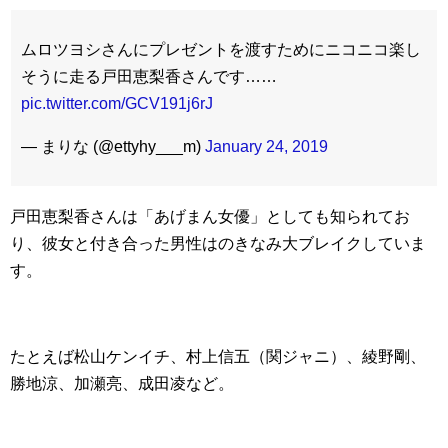
ムロツヨシさんにプレゼントを渡すためにニコニコ楽し
そうに走る戸田恵梨香さんです……
pic.twitter.com/GCV191j6rJ
— まりな (@ettyhy___m)
January 24, 2019
戸田恵梨香さんは「あげまん女優」としても知られてお
り、彼女と付き合った男性はのきなみ大ブレイクしていま
す。
たとえば松山ケンイチ、村上信五（関ジャニ）、綾野剛、
勝地涼、加瀬亮、成田凌など。