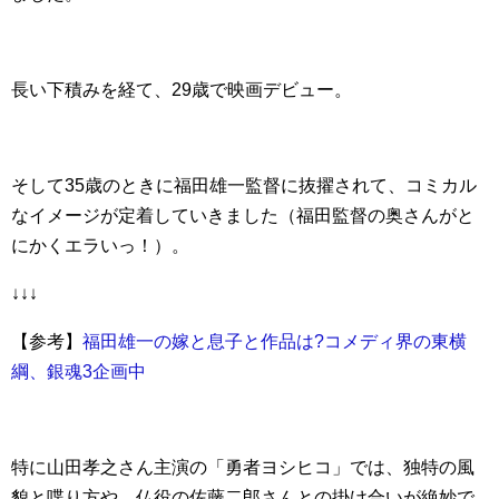
長い下積みを経て、29歳で映画デビュー。
そして35歳のときに福田雄一監督に抜擢されて、コミカル
なイメージが定着していきました（福田監督の奥さんがと
にかくエラいっ！）。
↓↓↓
【参考】
福田雄一の嫁と息子と作品は?コメディ界の東横
綱、銀魂3企画中
特に山田孝之さん主演の「勇者ヨシヒコ」では、独特の風
貌と喋り方や、仏役の佐藤二郎さんとの掛け合いが絶妙で